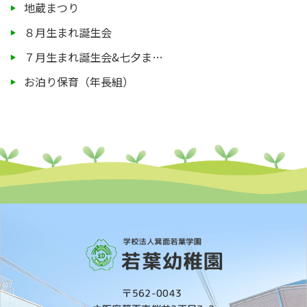
地蔵まつり
８月生まれ誕生会
７月生まれ誕生会&七夕ま…
お泊り保育（年長組）
〒562-0043