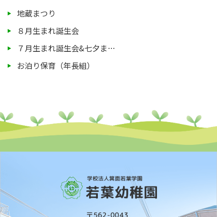
地蔵まつり
８月生まれ誕生会
７月生まれ誕生会&七夕ま…
お泊り保育（年長組）
〒562-0043