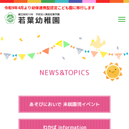
令和9年4月より幼保連携型認定こども園に移行します
NEWS&TOPICS
あそびにおいで 未就園児イベント
わかば Information