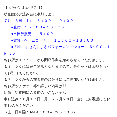
【あそびにおいで７月】
幼稚園の夕涼み会に参加しよう！
７月１３日（土）１５：００～１９：００
●受付 １５：００～１６：００
●
当日券販売 １５：００～
●飲食・ゲームコーナー １５：００～１８：００
●『kibito
』さんによるパフォーマンス
ショー
１6
：００～１
6：3
０
各お店は１７：３０から閉店作業を始めさせていただきます。
１８：００には完全閉店となりますので、チケットは余裕をもっ
てお引替えください。
１７：００からの在園児の盆踊りにはご参加いただけません。
各お店やチケット等の詳しい内容は
⇩⇩
対象：幼稚園に入る前の小さなお子様
申し込み：６月１７日（月）～６月２８日（金）にお電話にてお
申し込みください。
（土・日を除くAM９：００～PM５：００）