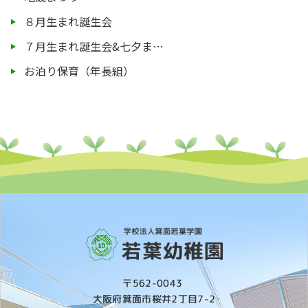
８月生まれ誕生会
７月生まれ誕生会&七夕ま…
お泊り保育（年長組）
〒562-0043
大阪府箕面市桜井2丁目7-2