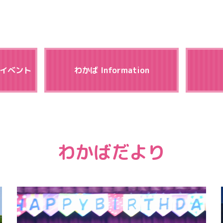
児イベント
わかば Information
わかばだより