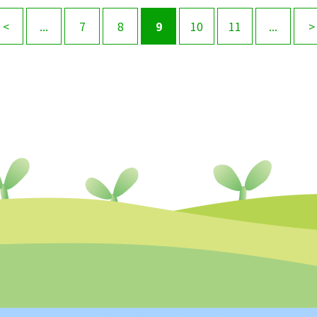
<
...
7
8
9
10
11
...
>