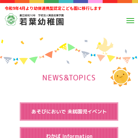
令和9年4月より幼保連携型認定こども園に移行します
NEWS&TOPICS
あそびにおいで 未就園児イベント
わかば Information